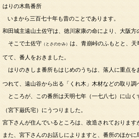
はりの木島番所
いまから三百七十年も昔のことであります。
和田城主遠山土佐守は、徳川家康の命により、大阪方
そこで土佐守
は、青崩峠のふもとと、天
（とさのかみ）
てて、番人をおきました。
はりのきしま番所もはじめのうちは、落人に重点を
つれて、遠山谷から出る「くれ木」木材などの取り調
ところが、この番所は天明七年（一七八七）に山く
（宮下巌氏宅）にうつりました。
宮下さんが住んでいるところは、改造されております
また、宮下さんのお話しによりますと、番所のほかに