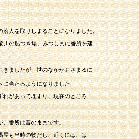
の落人を
取りしまることになりました。
竜川の船つき場、みつしまに番所を建
おきましたが、世のなかが
おさまるに
べに当たるよう
になりました。
ずれがあって埋まり、
現在のところ
が、番所は昔のままです。
馬屋も当時の物だし、
近くには、は