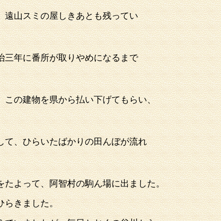
、遠山スミの
屋しきあとも残ってい
治三年に番所が取りやめに
なるまで
、この建物を県から払い下
げてもらい、
して、ひらいたばかりの
田んぼが流れ
をたよって、阿智村の
駒ん場に出ました。
ひらきました。