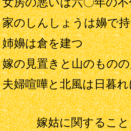
女房の悪いは六〇年の不
家のしんしょうは嬶で持
姉嬶は倉を建つ
嫁の見置きと山のものの
夫婦喧嘩と北風は日暮れ
嫁姑に関すること