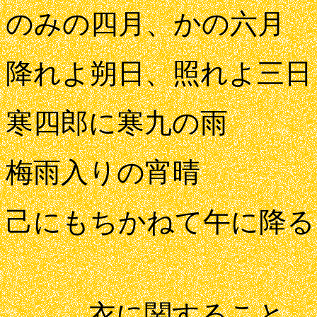
のみの四月、かの六月
降れよ朔日、照れよ三日
寒四郎に寒九の雨
梅雨入りの宵晴
己にもちかねて午に降る
衣に関すること