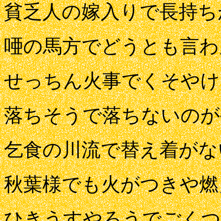
貧乏人の嫁入りで長持ち
唖の馬方でどうとも言わ
せっちん火事でくそやけ
落ちそうで落ちないのが
乞食の川流で替え着がな
秋葉様でも火がつきや燃
ひきうすやろうでごくつ