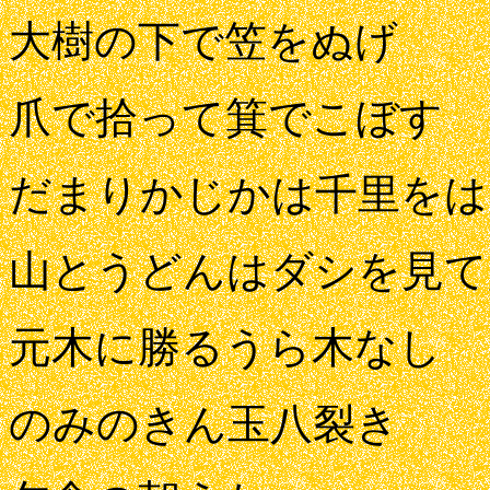
大樹の下で笠をぬげ
爪で拾って箕でこぼす
だまりかじかは千里をは
山とうどんはダシを見て
元木に勝るうら木なし
のみのきん玉八裂き