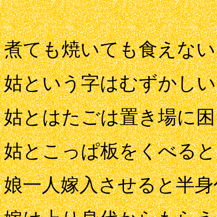
煮ても焼いても食えない
姑という字はむずかしい
姑とはたごは置き場に困
姑とこっぱ板をくべると
娘一人嫁入させると半身