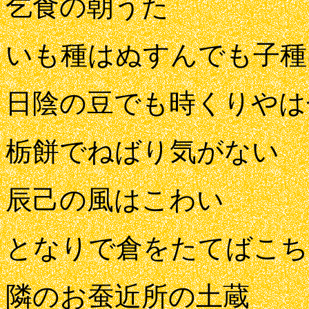
乞食の朝うた
いも種はぬすんでも子種
日陰の豆でも時くりやは
栃餅でねばり気がない
辰己の風はこわい
となりで倉をたてばこち
隣のお蚕近所の土蔵