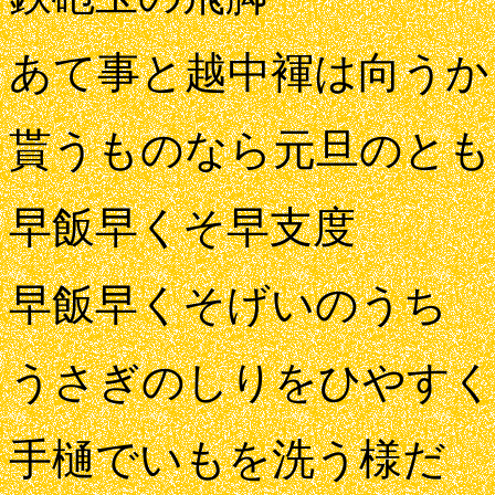
あて事と越中褌は向うか
貰うものなら元旦のとも
早飯早くそ早支度
早飯早くそげいのうち
うさぎのしりをひやすく
手樋でいもを洗う様だ