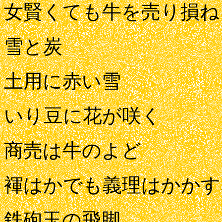
女賢くても牛を売り損ね
雪と炭
土用に赤い雪
いり豆に花が咲く
商売は牛のよど
褌はかでも義理はかかす
鉄砲玉の飛脚