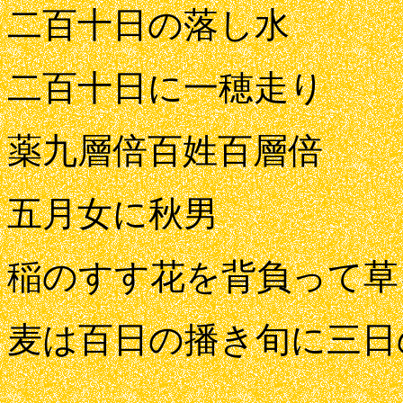
二百十日の落し水
二百十日に一穂走り
薬九層倍百姓百層倍
五月女に秋男
稲のすす花を背負って草
麦は百日の播き旬に三日