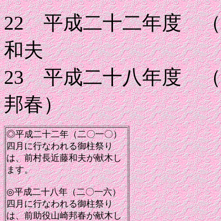
22 平成二十二年度 
和夫
23 平成二十八年度 
邦春）
◎平成二十二年（二〇一〇）
四月に行なわれる御柱祭り
は、前村長近藤和夫が献木し
ます。
◎平成二十八年（二〇一六）
四月に行なわれる御柱祭り
は、前助役山崎邦春が献木し