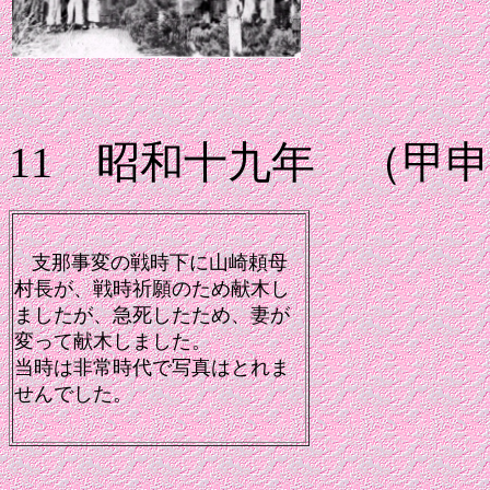
11 昭和十九年 （甲
支那事変の戦時下に山崎頼母
村長が、戦時祈願のため献木し
ましたが、急死したため、妻が
変って献木しました。
当時は非常時代で写真はとれま
せんでした。