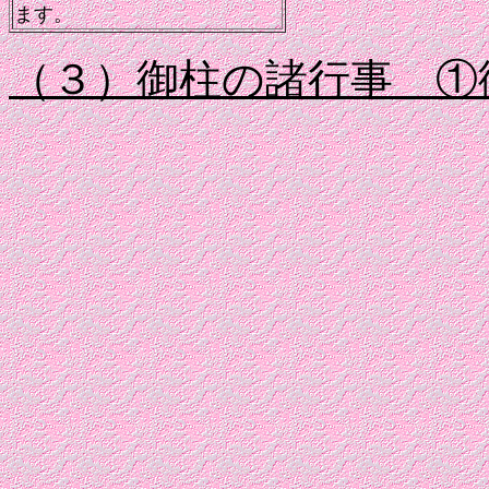
ます。
（３）御柱の諸行事 ①