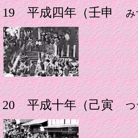
19 平成四年（壬申
み
20 平成十年（己寅
つ