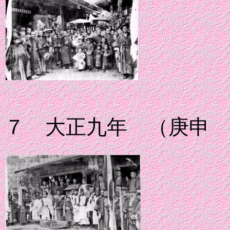
７ 大正九年 （庚申