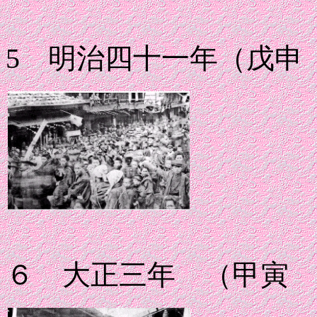
5 明治四十一年（戊
６ 大正三年 （甲寅