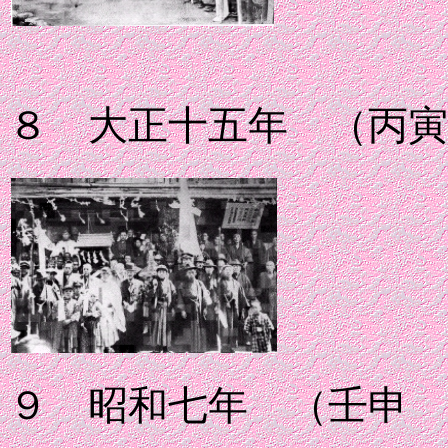
８ 大正十五年 （丙
９ 昭和七年 （壬申