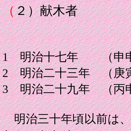
（
２）献木者
1 明治十七年 （
2 明治二十三年 （
3 明治二十九年 （
明治三十年頃以前は、