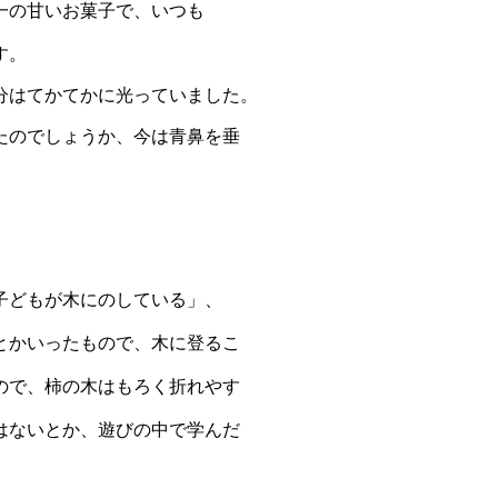
一の甘いお菓子
で、いつも
す。
分はてかてかに
光っていました。
たのでしょうか、
今は青鼻を垂
子どもが木にの
している」、
とか
いったもので、木に登るこ
ので、柿の木はもろく折れやす
はないとか、遊びの中で学んだ