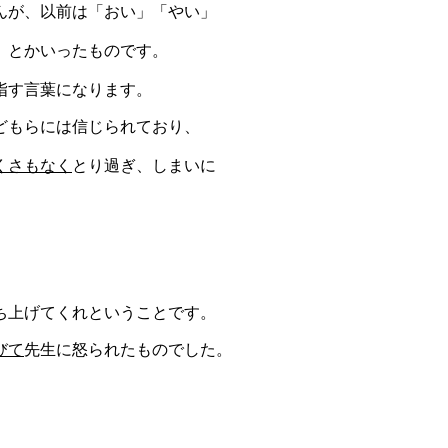
んが、以前は「お
い」「やい」
」とか
いったものです。
指す言葉になります。
どもらには信じ
られており、
くさもなく
とり過ぎ、しまいに
ち上げてくれとい
うことです。
びて
先生に怒
られたものでした。