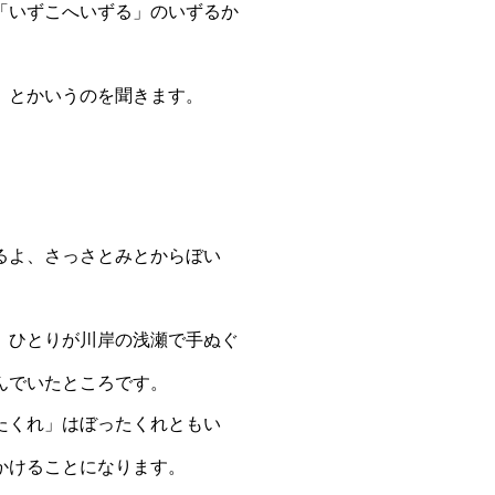
「いずこへいずる」のいずるか
」とかいうのを聞き
ます。
るよ、さっさと
みとからぼい
、
ひとりが川岸の浅瀬で手ぬぐ
んでいたところです。
たくれ」はぼった
くれともい
かける
ことになります。