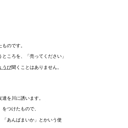
たものです。
うところを、「売っ
てください」
ょうび
聞くことはありません。
友達を川に誘い
ます。
」をつけたもの
で、
」「あんばまい
か」とかいう使