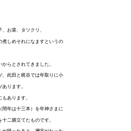
子、お菜、タツク
リ、
の煮しめそれになますというの
いからとされてきました。
が、此田と梶谷で
は年取りに小
があります。
にもあります。
（閏年は十三本）
を年神さまに
を
十二膳立てたものです。
ちが帰ったあと、
禰宜がたった