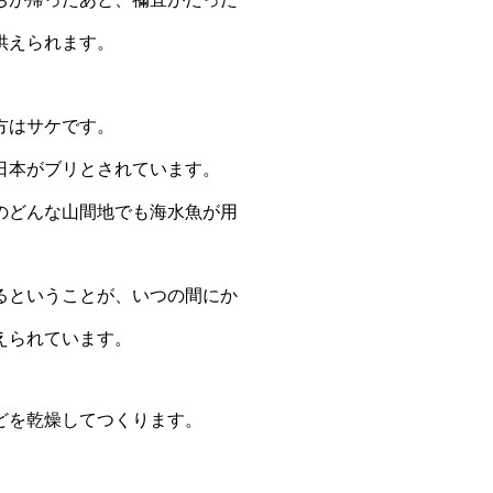
供
えられます。
方はサケです。
日本がブリとされ
ています。
のど
んな山間地でも海水魚が用
るということが、
いつの間にか
え
られています。
どを乾燥してつく
ります。