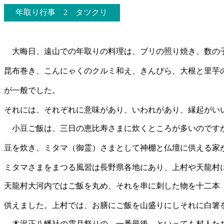
年取り行事
2
タツクリ
大晦日、遠山での年取りの料理は、ブリの照り焼き、数の
昆布巻き、こんにゃくのクルミ和え、きんぴら、大根と里芋
が一般でした。
それには、それぞれに意味があり、いわ
れがあり、縁起がい
小豆ご飯は、三日の恵比寿さまに炊くところが多いのです
豆を炊き、ミタマ（御霊）さまとして神棚と仏壇に供える家
ミタマさまをまつる風習は長野県各地にあり、上村や天龍村
天龍村大河内ではご飯を丸め、それを串に刺した物を十二本
供えました。上村では、お膳にご飯を山盛りにしそれに白箸
木沢正八幡社の霜月祭りの、一番最後、といっても村人た