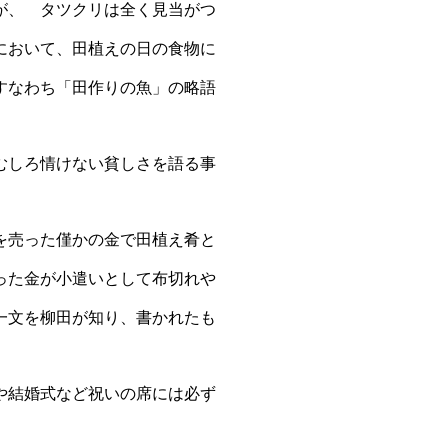
が、 タツクリは
全く見当がつ
に
おいて、田植えの日の食物に
すなわち「田作りの魚」の略語
むしろ情けない貧
しさを語る事
を売った僅かの
金で田植え肴と
っ
た金が小遣いとして布切れや
一文を柳田が知り、書かれたも
や結婚式など祝
いの席には必ず