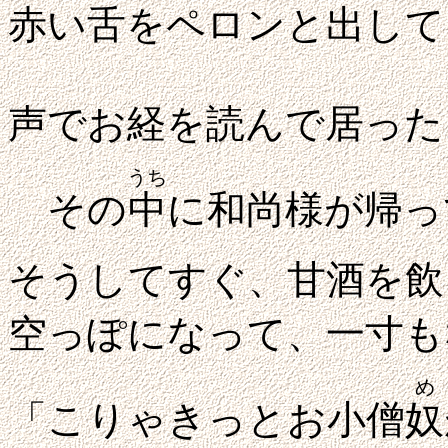
赤い舌をペロンと出して
声でお経を読んで居った
うち
その
中
に和尚様が帰っ
そうしてすぐ、甘酒を飲
空っぽになって、一寸も
め
「こりゃきっとお小僧
奴