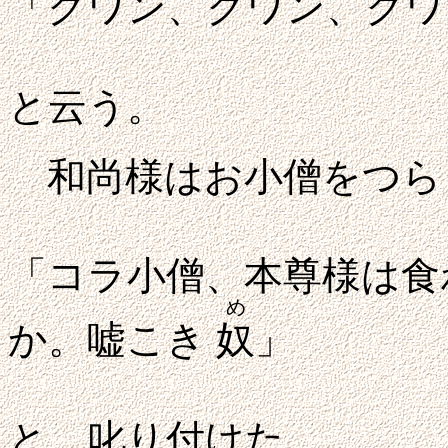
「クワン、クワン、クワ
と云う。
和尚様はお小僧をつら
「コラ小僧、本尊様は食
め
か。嘘こき
奴
」
と、叱り付けた。