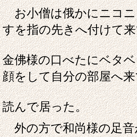
お小僧は俄かにニコニ
すを指の先きへ付けて来
金佛様の口べたにベタベ
顔をして
自分の部屋へ来
読んで居った。
外の方で和尚様の足音