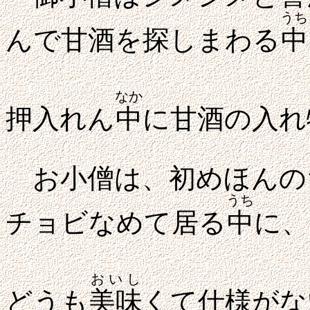
うち
んで甘酒を探しまわる
中
なか
押入れん
中
に甘酒の入れ
お小僧は、初めほんの
うち
チョビなめて居る
中
に、
おいし
どうも
美味
くて仕様がな