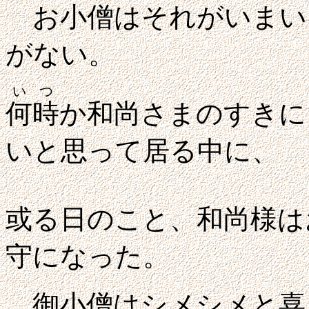
お小僧はそれがいまい
がない。
いつ
何時
か和尚さまのすきに
いと思って居る中に、
或る日のこと、和尚様は
守になった。
御小僧はシメシメと喜