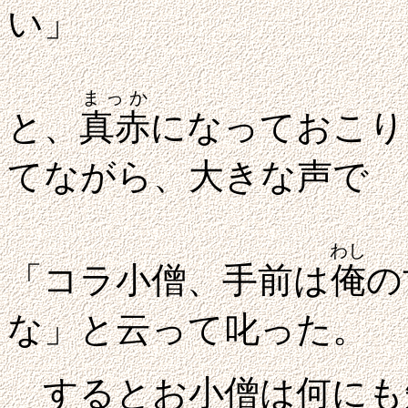
い」
まっか
と、
真赤
になっておこり
てながら、大きな声で
わし
「コラ小僧、手前は
俺
の
な」と云って叱った。
するとお小僧は何にも