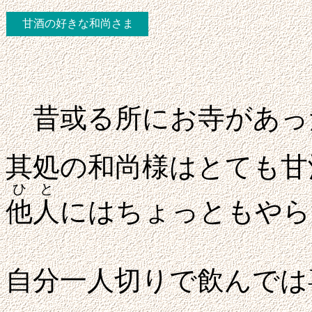
甘酒の好きな和尚さま
昔或る所にお寺があっ
其処の和尚様はとても甘
ひと
他人
にはちょっともやら
自分一人切りで飲んでは