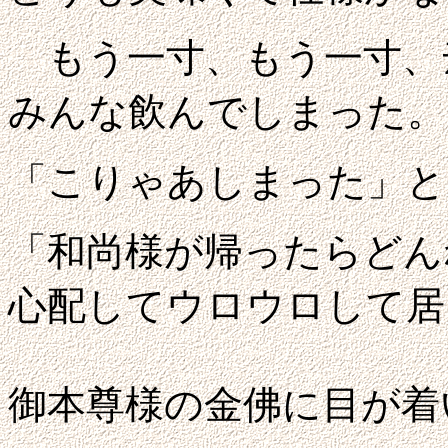
もう一寸、もう一寸、
みんな飲んでしまった。
「こりゃあしまった」と
「和尚様が帰ったらどん
心配して
ウロウロして居
御本尊様の金佛に目が着