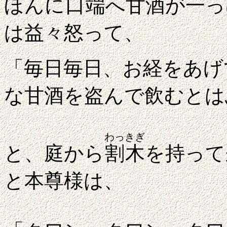
ほんに
口端
へ甘酒が一っ
は益々怒って、
「毎日毎日、お経をあげ
な甘酒を盗んで飲むとは
わっきぎ
と、庭から
割木
を持って
と本尊様は、