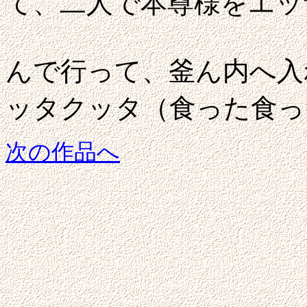
て、
二人で本尊様をエッ
んで行って、
釜ん内へ入
ッタクッタ（食った食っ
次の作品へ