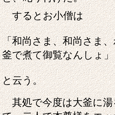
するとお小僧は
「和尚さま、和尚さま、
釜で煮て御覧なんしょ」
と云う。
其処で今度は大釜に湯