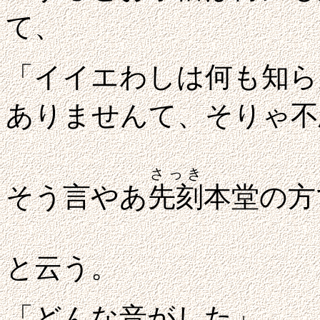
て、
「イイエわしは何も知ら
ありませんて、
そりゃ不
さっき
そう言やあ
先刻
本堂の方
と云う。
「どんな音がした」