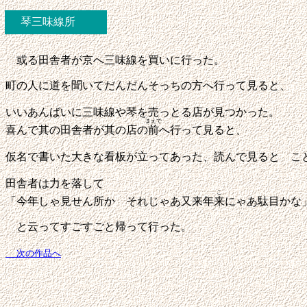
琴三味線所
或る田舎者が京へ三味線を買いに行った。
町の人に道を聞いてだんだんそっちの方へ行って見ると、
いいあんばいに三味線や琴を売っとる店が見つかった。
まえで
喜んで其の田舎者が其の店の
前
へ行って見ると、
仮名で書いた大きな看板が立ってあった、読んで見ると こ
田舎者は力を落して
こ
「今年しゃ見せん所か それじゃあ又来年
来
にゃあ駄目かな
と云ってすごすごと帰って行った。
次の作品へ