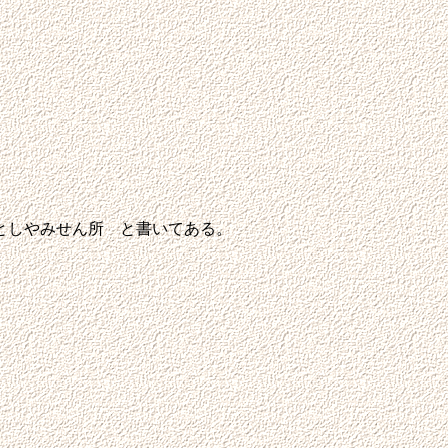
としやみせん所 と書いてある。
」