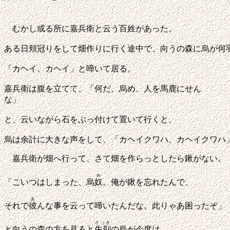
むかし或る所に嘉兵衛と云う百姓があった。
ある日頬冠りをして畑作りに行く途中で、向うの
森に烏が何
「カヘイ、カヘイ」と啼いて居る。
嘉兵衛は腹を立てて、「何だ、烏め、人を馬鹿にせん
と、云いながら
石をぶっ付けて置いて行くと、
烏は余計に大きな声をして、
「カヘイクワハ、カヘイクワハ
嘉兵衛が畑へ行って、さて畑を作らっとしたら鍬がない。
め
「こいつはしまった、烏
奴
。俺が鍬を忘れたんで、
あ
それで
彼
んな事を
云って啼いたんだな。此りゃあ困ったぞ」
さっき
と向うの森の方を見ると
先刻
の烏が今度は、