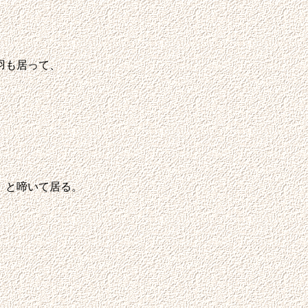
羽も居って、
な
」と啼いて居る。