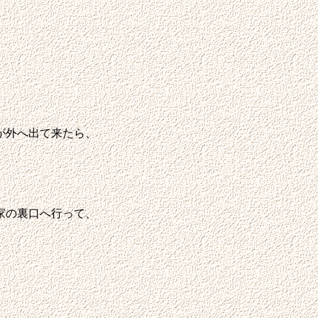
が外へ出て来たら、
。
家の裏口へ行って、