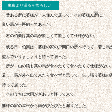
鬼狼より漏るぞ怖ろしい
とこ
昔ある所に婆様が一人住んで居って、その婆様ん
所
に、
良い馬が一匹飼ってあった。
ばくろう
村の
伯楽
は其の馬が欲しくて欲しくて仕様がない。
とこ
或る日、伯楽は、婆様の家の戸間口の
所
へ行って、若し馬
盗んでやりましょうと待って居った。
所が、山の狼も其の馬が食べたくて食べたくて仕様がない
若し、馬が外へ出て来たら食べずと思って、矢っ張り婆様の
待って居った。
そのうちに大雨がざあっと降って来て、
もう
婆様の家の屋根から雨がびたびたと
漏り
だした。