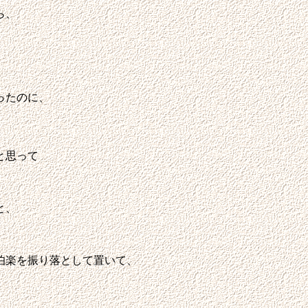
ら、
ったのに、
。
と思って
と、
伯楽を振り落として置いて、