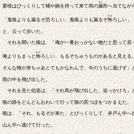
もう
婆様はびっくりして桶や鍋を持って来て雨の
漏
所へ当てなが
おそ
「鬼狼よりも漏るぞ恐ろしい、鬼狼よりも漏るぞ
怖
ろしい」
と、云って歩いた。
それを聞いた狼は、「俺が一番おっかない物だと思って居
おそ
俺よりもまっと
怖
ろしい、もるぞちゅうものがあると見える
そんな物が来ちゃあとてもかなわんで、今のうちに逃げず」
雨の中を飛び出した。
それを見た伯楽は、「それ馬が飛び出した、追っかけろ」
狼の跡をどんどんおわいて行って狼の尻つぽをつかまえた。
狼は、「それ、もるぞが来た」とびっくりして、井戸ん中へ
山ん中へ逃げて行った。