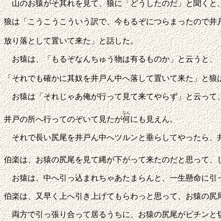
山のお猿がそ其れを見て、狼に「どうしたのだ」と聞くと
狼は「こうこうこういう訳で、今もるぞにつらまったので井
放り落として置いて来た」と話した。
お猿は、「もるぞなんちゅう物は有るものか」と云うと、
「それでも確かに其奴を井戸ん中へ落して置いて来た」と狼
お猿は「それじゃあ俺が行って見て来てやらず」と云って
なん
井戸の所へ行ってのぞいて見たが
何
にも見えん。
それで長い尻尾を井戸ん中へツルンと垂らしてやったら、
伯楽は、お猿の尻尾を見て縄が下がって来たのだと思って、
お猿は、中へ引っ込まれちゃあたまらんと、一生懸命に引
伯楽は、又早く上へ引き上げてもらわっと思って、お猿の尻
両方で引っ張り合って居るうちに、お猿の尻尾がピチンと