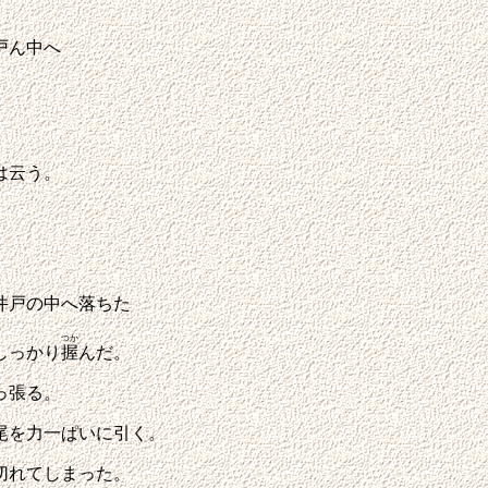
、
戸ん中へ
は云う。
、
井戸の中へ落ちた
つか
しっかり
握
んだ。
っ張る。
尾を力一ぱいに引く。
切れてしまった。