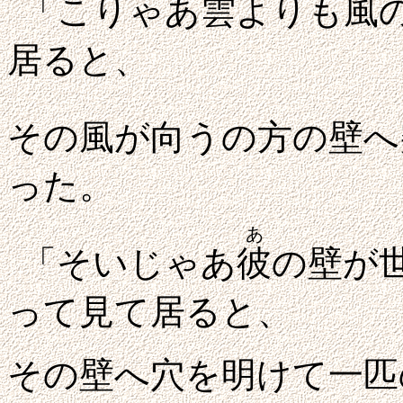
「こりゃあ雲よりも風
居ると、
その風が向うの方の壁へ
った。
あ
「そいじゃあ
彼
の壁が
って見て居ると、
その壁へ穴を明けて一匹