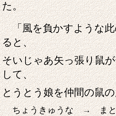
た。
「風を負かすような此
ると、
そいじゃあ矢っ張り鼠が
して、
とうとう娘を仲間の鼠の
ちょうきゅうな → ま