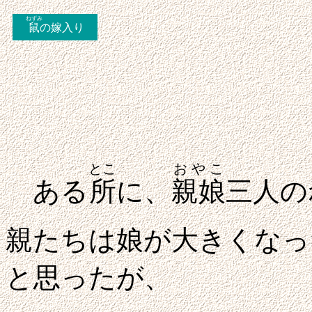
ねずみ
鼠
の嫁入り
とこ
おやこ
ある
所
に、
親娘
三人の
親たちは娘が大きくなっ
と思ったが、