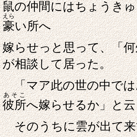
鼠の仲間にはちょうきゅ
えら
豪
い所へ
嫁らせっと思って、「何
が相談して居った。
「マア此の世の中では
あそこ
彼所
へ嫁らせるか」
と云
そのうちに雲が出て来