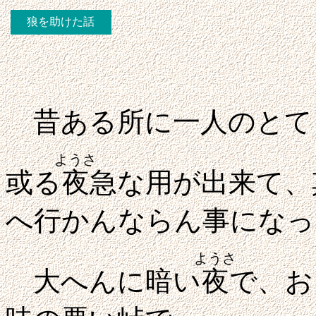
狼を助けた話
昔ある所に一人のとて
ようさ
或る
夜
急な用が出来て、
へ行かんならん事になっ
ようさ
大へんに暗い
夜
で、お