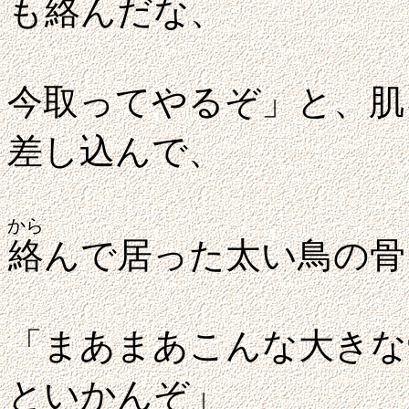
も
絡
んだな、
今取ってやるぞ」と、肌
差し込んで、
から
絡
んで居った太い鳥の骨
「まあまあこんな大きな
といかんぞ」