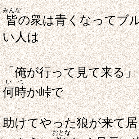
みんな
皆
の衆は青くなってブ
い人は
「俺が行って見て来る」
いつ
何時
か峠で
助けてやった狼が来て居
おとな