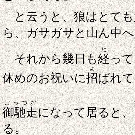
と云うと、狼はとても
ら、ガサガサと山ん中へ
た
それから幾日も
経
って
よ
休めのお祝いに
招
ばれて
ごっつお
御馳走
になって居ると、
る。