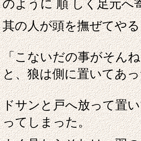
のように
順
しく足元へ
其の人が頭を撫ぜてやる
「こないだの事がそんね
と、狼は側に置いてあっ
ドサンと戸へ放って置い
ってしまった。