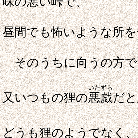
味の悪い峠で、
昼間でも怖いような所を
そのうちに向うの方で
いたずら
又いつもの狸の
悪戯
だと
どうも狸のようでなく、