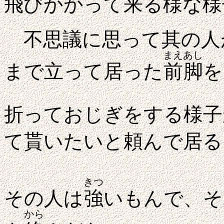
飛びかかって来る様な様
不思議に思って其の人
まえあし
まで立って居った
前脚
を
折っておじぎをする様子
て貰いたいと頼んで居る
きつ
その人は
強
いもんで、そ
から