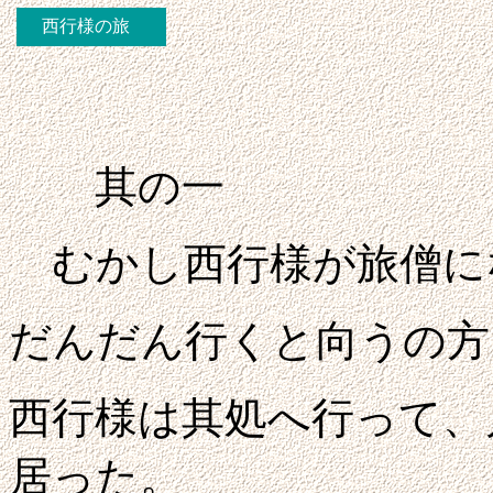
西行様の旅
其の一
むかし西行様が旅僧に
だんだん行くと向うの方
西行様は其処へ行って、
居った。