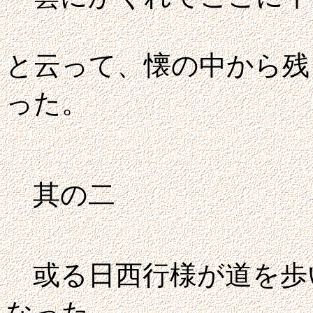
と云って、懐の中から残
った。
其の二
或る日西行様が道を歩
なった。