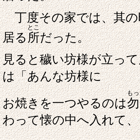
丁度その家では、其の
とこ
居る
所
だった。
見ると穢い坊様が立って
は「あんな坊様に
もっ
お焼きを一つやるのは
勿
わって懐の中へ入れて、