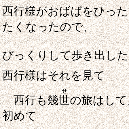
西行様がおばばをひった
たくなったので、
びっくりし
て歩き出した
西行様はそれを見て
せ
西行も幾
世
の旅はして
初めて