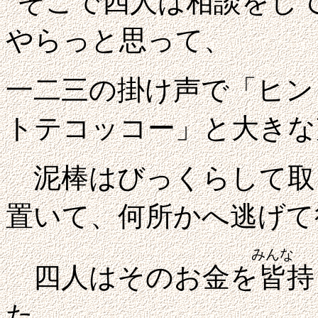
そこで四人は相談をし
やらっと思って、
一二三の掛け声で「ヒン
トテコッコー」と大きな
泥棒はびっくらして取
置いて、何所かへ逃げて
みんな
四人はそのお金を
皆
持
た。