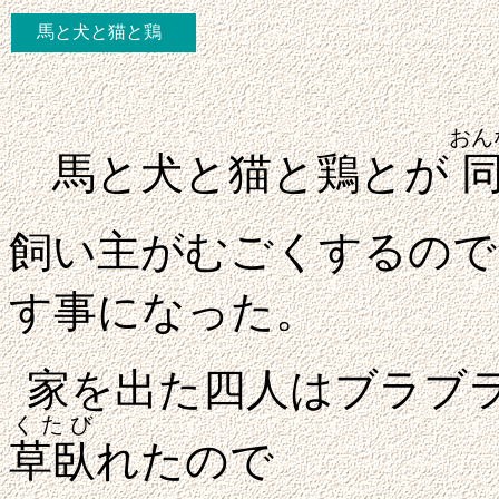
馬と犬と猫と鶏
おん
馬と犬と猫と鶏とが
飼い主がむごくするので
す事になった。
家を出た四人はブラブ
くたび
草臥
れたので