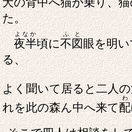
犬の背中へ猫が乗り、猫
た。
よなか
ふと
夜半
頃に
不図
眼を明い
る、
よく聞いて居ると二人の
わ
れを此の森ん中へ来て
配