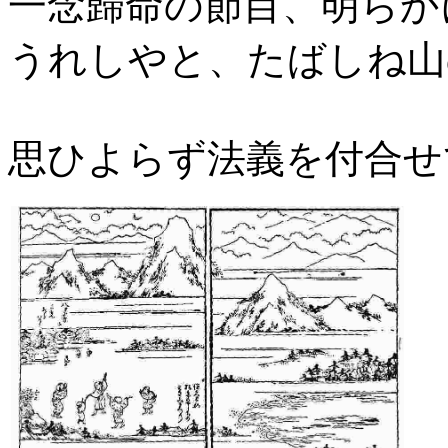
一念歸命の節目、明らか
うれしやと、
たばしね山
思ひよらず法義を付合せ