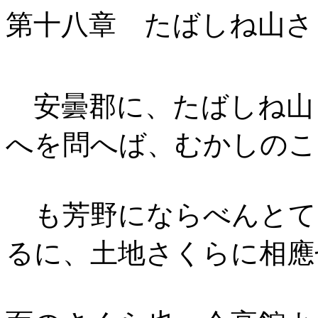
第十八章 たばしね山さ
安曇郡に、たばしね山
へを問へば、むか
しのこ
ゝも芳野にならべんとて
るに、土地さくらに相應