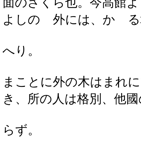
面のさくら也。今高館よ
よしのゝ外には、かゝる
へ
り。
まことに外の木はまれに
き、所の人は格
別、他國
らず。