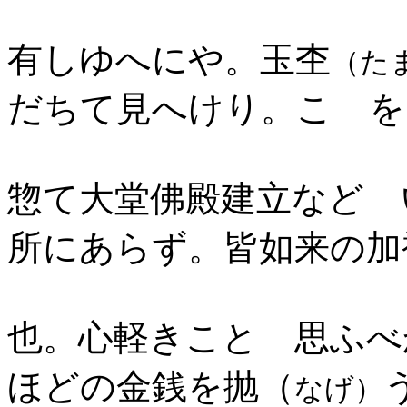
有しゆへにや。玉杢
（た
だちて見へけり。こゝを
惣て大堂佛殿建立などゝ
所にあらず。皆如来の加
也。心軽きことゝ思ふべ
ほどの金銭を抛（
なげ）