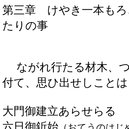
第三章 けやき一本もろ
たりの事
ながれ行たる材木、
付て、思ひ出せしことは
大門御建立あらせらるゝ
六日御釿始
（おてうのはじ