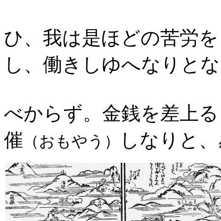
ひ、我は是ほどの苦労を
し、働きしゆへなりとな
べからず。金銭を差上る
催
しなりと、
（おもやう）