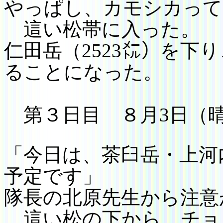
やっぱし、カモシカって
這い松帯に入った。
仁田岳（
2523
㍍）を下り
る
ことになった。
第３日目 ８月
3
日（
「今日は、茶臼岳・上河
予定です」
隊長の北原先生から注意
這い松の下から、チョ