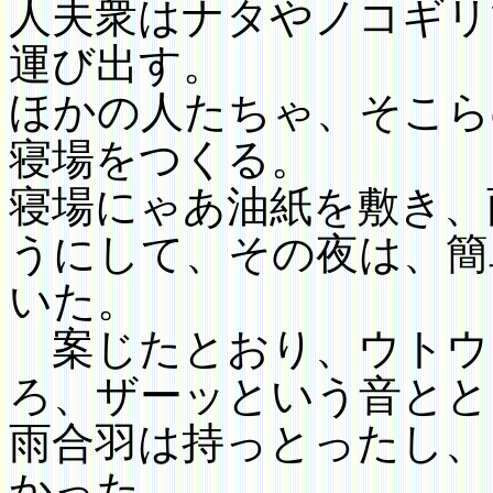
人夫衆はナタやノコギリ
運び出す。
ほかの人たちゃ、そこら
寝場をつくる。
寝場にゃあ油紙を敷き、
うにして、その夜は、
簡
いた。
案じたとおり、ウトウ
ろ、ザーッという音とと
雨合羽は持っとったし、
かった。