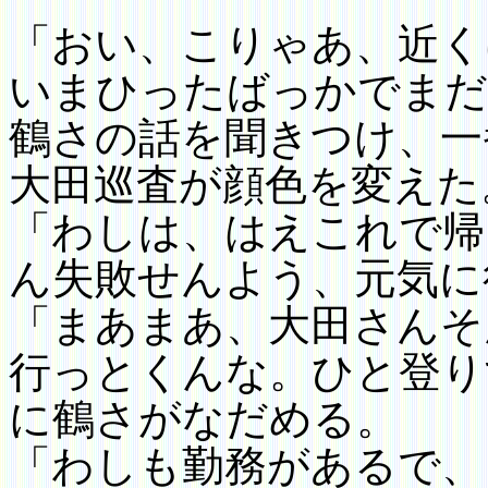
「おい、こりゃあ、近く
いまひった
ばっかでまだ
鶴さの話を聞きつけ、一
大田巡査が顔色を変えた
「わしは、はえこれで帰
ん失敗せんよう、元気に
「まあまあ、大田さんそ
行っとくんな。ひと登り
に鶴さがなだめる。
「わしも勤務があるで、