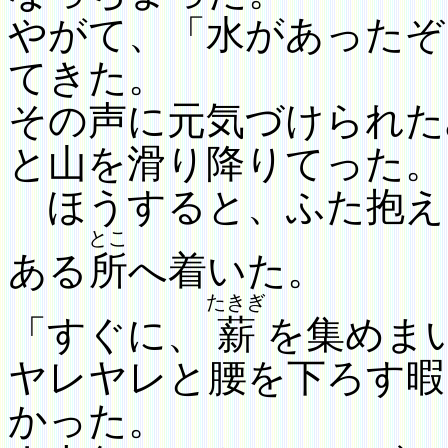
やがて、「水があったぞ
てきた。
その声に元気づけられた
と山を滑り降りてった。
ほうすると、ふた抱え
とこ
ある
所
へ着いた。
たきぎ
「すぐに、
薪
を集めま
ヤレヤレと腰を下ろす暇
かった。