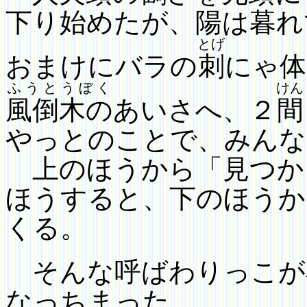
下り始めたが、陽は暮れ
とげ
おまけにバラの
刺
にゃ体
ふうとうぼく
けん
風倒木の
あいさへ、２
間
やっとのことで、みんな
上のほうから「見つか
ほう
すると、下のほうか
くる。
そんな呼ばわりっこが
なっちまった。