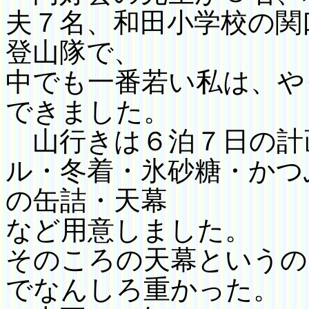
夫７名、和田小学校の関
登山隊で、
中でも一番若い私は、や
できました。
山行きは
６
泊
７
日の計
ル・冬着・氷砂糖・かつ
の缶
詰・天幕
など用意しました。
そのころの天幕というの
でなんしろ重かった。