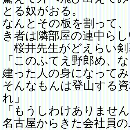
とる奴がおる。
なんとその板を割って、
き者は隣部屋の連中らし
桜井先生がどえらい剣
「このふてえ野郎め、な
建った人の身になって
み
そんなもんは登山する資
れ」
「もうしわけありません
名古屋からきた会社員の