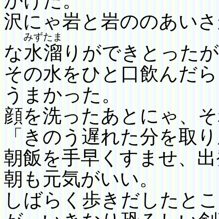
かけた。
沢にゃ岩と岩ののあいさ
みずたま
な
水溜
りができとったが
その水をひと口飲んだら
うまかった。
顔を洗ったあとにゃ、そ
「きのう遅れた分を取り
朝飯を手早くすませ、出
朝も元気がいい。
しばらく歩きだしたとこ