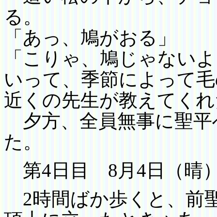
る。
「あっ、鳩がおる」
「こりゃ、鳩じゃないよ
いって、季節によって毛
近くの先生が教えてくれ
夕方、全員無事に聖平
た。
第
4
日目
8
月
4
日（晴
2
時間ばか歩くと、前