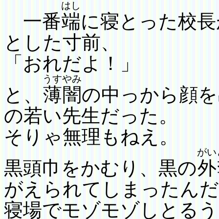
はし
一番
端
に寝とった校長
とした寸前、
「おれだよ！」
うすやみ
と、
薄闇
の中っから顔を
の若い
先生だった。
そりゃ無理もねえ。
がい
黒頭巾をかむり、黒の
外
がえ
られてしまったんだ
寝場でモゾモゾしとるう