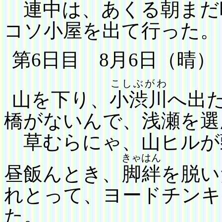
連中は、あくる朝まだ
コソ小屋を出て行った。
第
6
日目
8
月
6
日（晴）
こしぶがわ
山を下り、
小渋川
へ出
橋がないんで、浅瀬を選
草むらにゃ、山ヒルが
きゃはん
昼飯んとき、
脚絆
を脱い
れとって、
ヨードチンキ
た。