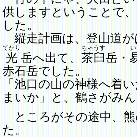
供しますということ
で、
した。
縦走計画は、登山道が
てかり
ちゃうす
光
岳へ出て、
茶臼
岳・
赤石岳でした。
「池口の山の神様へ着い
まいか」と、
鶴
さがみん
ところがその途中、熊
た。