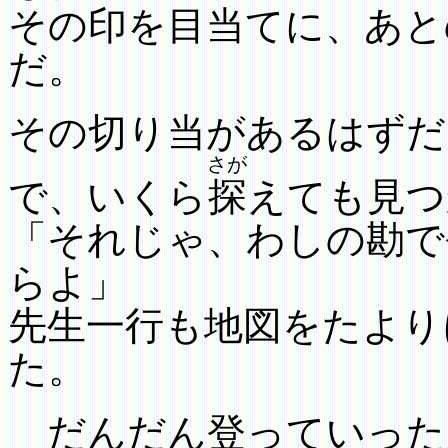
その印を目当てに、あ
と
だ。
その切り当があるはずだ
さが
で、いくら
探
えても見つ
「それじゃ、わしの勘で
らよ」
先生一行も地図をたより
た。
だんだん登っていった