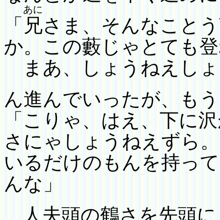
あに
「
兄
さま、そんなことう
か。この藪じゃとても
登
まあ、しょうねえしょ
ん進んでいったが、
もう
「こりゃ、はえ、下に沢
さにゃしょうねえずら。
いるだけのもんを持って
んな」
人夫頭の鶴さを先頭に