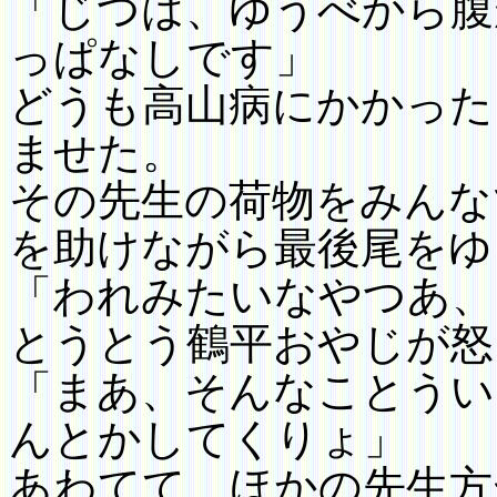
「じつは、ゆうべから腹
っぱなしです」
どうも高山病にかかった
ませた。
その先生の荷物をみんな
を助けながら最後尾をゆ
「われみたいなやつあ、
とうとう鶴平おやじが怒
「まあ、そんなことうい
んとかしてくりょ」
あわてて、ほかの先生方