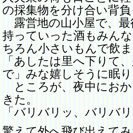
の採集物を分け合い
背負
露営地の山小屋で、最
持っていった酒もみんな
ちろん小さいもんで
飲ま
「あしたは里へ下りて、
で」みな嬉しそうに
眠り
ところが、夜中におか
きた。
「バリバリッ、バリバリ
驚えて外へ飛び出えてみ