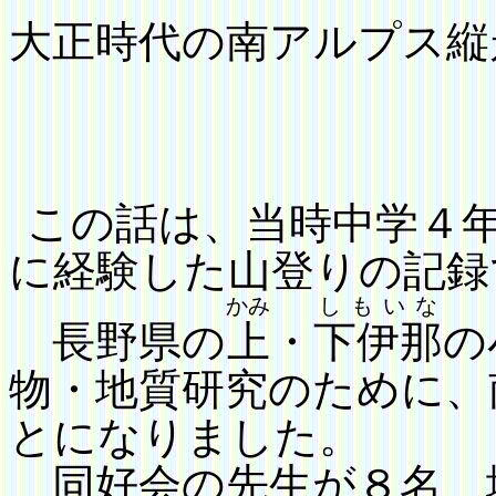
大正時代の南アルプス縦
この話は、当時中学
４
に経験した山登りの記録
かみ
しもいな
長野県の
上
・
下伊那
の
物・地質研究のために、
とになりました。
同好会の先生が８名、