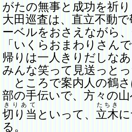
がたの無事と成功を祈り
大田巡査は、直立不動で
ーベルをおさえながら、
「いくらおまわりさんで
帰りは一人きりだしなあ
みんな笑って見送っとっ
ところで案内人の鶴さ
部の手伝いで、方々の山
きりあて
たちき
切り当
といって、
立木
に
る。