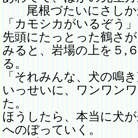
尾根づたいにさしか
「カモシカがいるぞう」
先頭にたっとった鶴さが
みると、岩場の上を５
,
る。
「それみんな、犬の鳴き
いっせいに、ワンワンワ
た。
ほうしたら、本当に犬が
へのぼっていく。