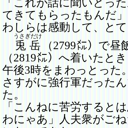
「これが話に聞いとった
てきてもらったもんだ」
わしらは感動して、とて
うさぎだけ
兎岳
（
2799
㍍）で昼
（
2819
㍍）へ着いたとき
午後
3
時をまわっとった
さすがに強行軍だったん
た。
「こんねに苦労するとは
わにゃあ」
人夫衆がごね