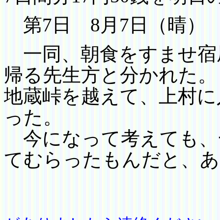
第
7
日
8
月
7
日（晴）
一同、朝食をすませ宿
帰る先生方と分かれた。
地蔵峠を越えて、上村に
った。
今になって考えても、
てむらったもんだと
、
あ