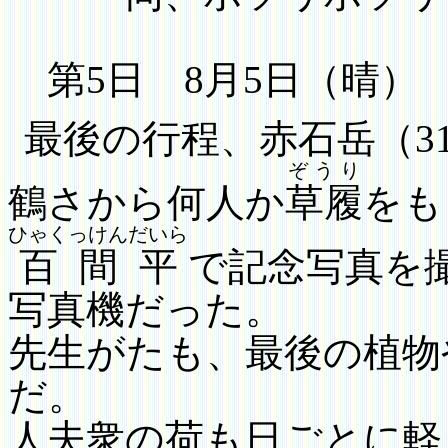
第
5
日
8
月
5
日（晴）
最後の行程、赤石岳（
3
ぞうり
鶴さから何人か
草履
をも
ひゃくっけんだいら
百間平
で記念写真を
写真機だった。
先生がたも、最後の植物
だ。
人夫衆の荷も日ごとに軽