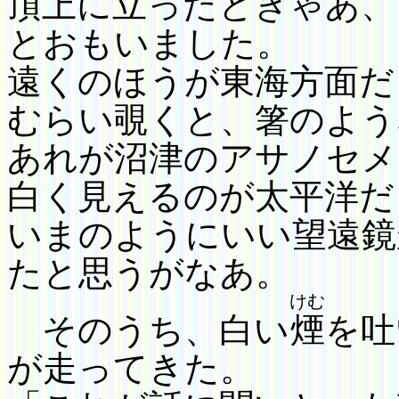
頂上に立ったときゃあ、
とおもいました。
遠くのほうが東海方面だ
むらい覗くと、箸
のよう
あれが沼津のアサノセメ
白く見えるのが太平洋だ
いまのようにいい望遠鏡
たと思うがなあ。
けむ
そのうち、白い
煙
を吐
が走ってきた。