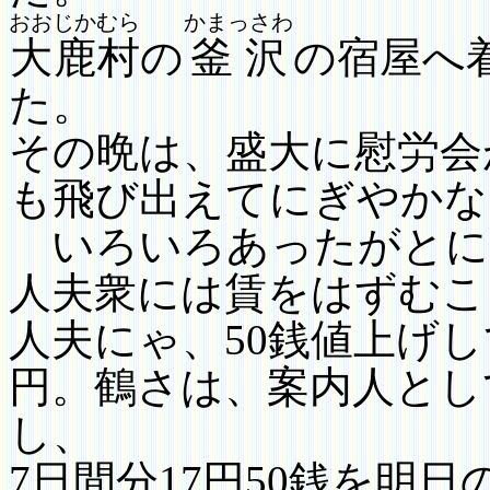
おおじかむら
かまっさわ
大鹿村
の
釜沢
の宿屋へ
た。
その晩は、盛大に慰労会
も飛び出えて
にぎやかな
いろいろあったがとに
人夫衆には賃をはずむこ
人夫にゃ、
50
銭値上げし
円。
鶴さは、案内人とし
し、
7
日間分
17
円
50
銭
を明日