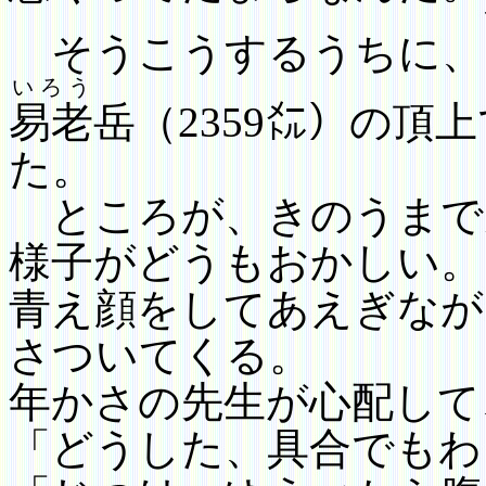
そうこうするうちに、
いろう
易老
岳（
2359
㍍）の頂上
た。
ところが、きのうまで
様子がどうもおかしい。
青え顔をしてあえぎなが
さついてくる。
年かさの先生が心配して
「どうした、具合でもわ