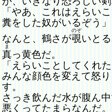
が、いきなり恐ろしい剣
「やあ、これはえらいこ
糞をした奴がいるぞう」
のぞ
なんと、鶴さが
覗
いとる
ま
真
っ黄色だ。
「えらいことしてくれた
みんな顔色を変えて怒り
す。
さっき飲んだ水が
腹ん中
悪くってたまらなんだ。