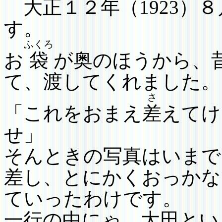
大正
１２
年（
1923
）
８
す。
ふくろ
お
袋
が奥のほうから、
て、渡してくれました。
さ
「これをおまえ
差
えてけ
せ」
そんときの写真はいまで
差し、とにかくおっかな
ていったわけです。
一行の中にゃ、大田とい