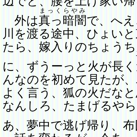
辺でと、
腰を上げ
家
い帰
まっくらやみ
外は
真っ暗闇
で、へえ
川を渡る途中、ひょいと
たら、
嫁入りのちょうち
に、ずうーっと火が長く
んなのを初めて見たが、
よく言う、狐の火だなと
なんしろ、たまげるやら
あ、
夢中で逃げ帰り、布