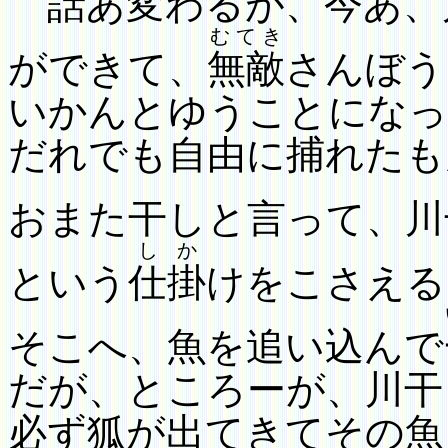
話あ変わるが、今あ、
むてき
ができて、
無敵
さんぼう
いかんとゆうことになっ
だれでも自由に捕れたも
おまた干しと言って、川
しか
という
仕掛
けをこさえる
そこへ、魚を追い込んで
だが、
ところーが、川干
必ず狐が出てきてその魚