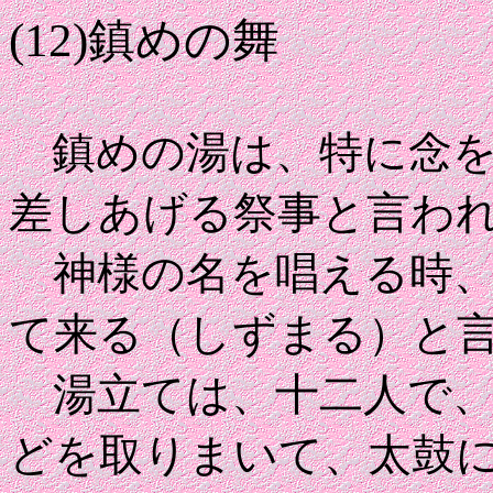
(12)鎮めの舞
鎮めの湯は、特に念
差しあげる祭事と言わ
神様の名を唱える時、
て来る（しずまる）と
湯立ては、十二人で、
どを取りまいて、太鼓