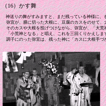
（16）かす舞
神送りの舞がすみますと、まだ残っている神様に、
弥宜が、膳に切った大根に、豆腐のカスをのせて、
そのカスや大根を投げつけながら、弥宜が、「大荒
「小荒神となる」と唱え、これを三回くりかえしま
調子にのった弥宜は、残った神に「カスに大根手づ