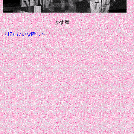
かす舞
（17）ひいな降しへ