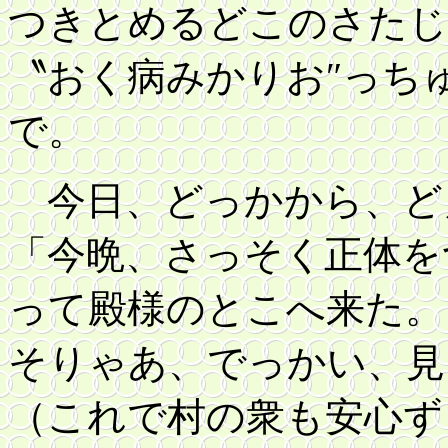
つきとめるどこのさたじ
〝おく病みかりお″っち
で。
今日、どっかから、ど
「今晩、さっそく正体を
って殿様のとこへ来た。
そりゃあ、でっかい、見
（これで村の衆も安心ず