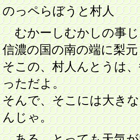
のっペらぼうと村人
むかーしむかしの事じ
信濃の国の南の端に梨元
そこの、村人んとうは、
っただよ。
そんで、そこには大きな
んじゃ。
ある、とっても天気が