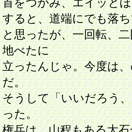
首をつかみ、エイッとほ
すると、道端にでも落ち
と思ったが、一回転、二
地べたに
立ったんじゃ。今度は、
だ。
そうして「いいだろう、
った。
権兵は、山程もある大石