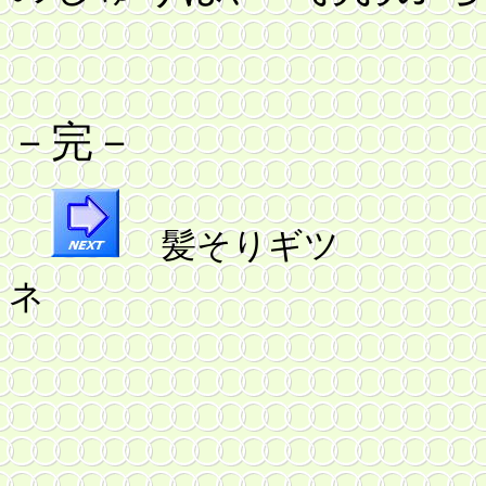
－完－
髪そりギツ
ネ