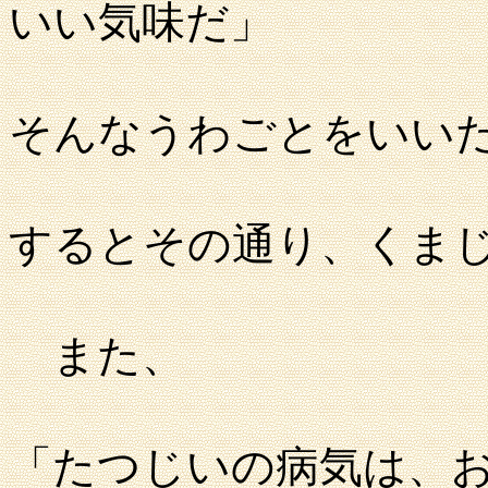
いい気味だ」
そんなうわごとをいい
するとその通り、くま
また、
「たつじいの病気は、