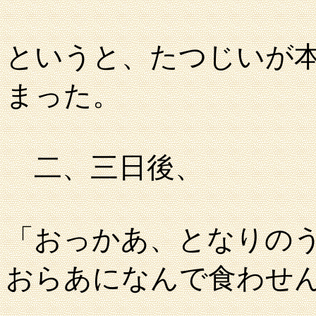
というと、たつじいが
まった。
二、三日後、
「おっかあ、となりの
おらあになんで食わせ