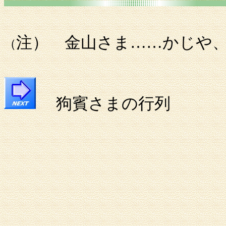
注） 金山さま……かじや
（
狗賓さまの行列