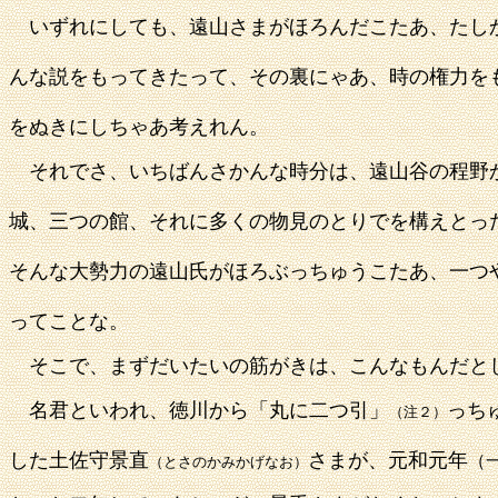
いずれにしても、遠山さまがほろんだこたあ、たし
んな説をもってきたって、その裏にゃあ、時の権力を
をぬきにしちゃあ考えれん。
それでさ、いちばんさかんな時分は、遠山谷の程野
城、
三つの館、それに多くの物見のとりでを構えとっ
そんな大勢力の
遠山氏がほろぶっちゅうこたあ、一つ
ってことな。
そこで、まずだいたいの筋がきは、こんなもんだと
名君といわれ、徳川から「丸に二つ引」
っち
（注２）
した土佐守景直
さまが、元和元年
（
（とさのかみかげなお）