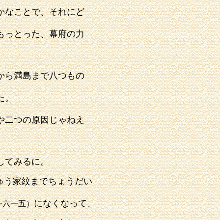
かなことで、それにど
もっとった、幕府の力
から満島まで八つもの
た。
や二つの原因じゃねえ
してみるに。
ゅう家紋までちょうだい
になくなって、
一六一五）