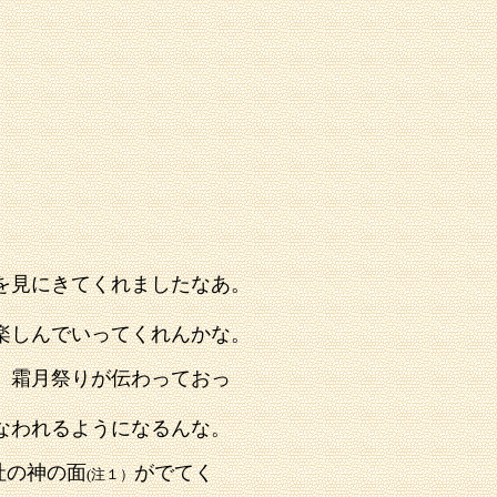
を見にきてくれましたなあ。
楽しんでいってくれんかな。
、霜月祭りが伝わって
おっ
なわれるようになるんな。
社の神の面
がでてく
(注１）