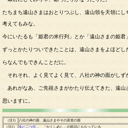
たちまち遠山さまはおとりつぶし、遠山領を天領にし
考えてもみな。
今にいたるも「姫君の米行列」とか「遠山さまの姫君
ずっとかたりついできたことは、遠山さまをよほどし
らなんでもできんことだに。
それそれ、よく見てよく見て、八社の神の面がしず
あれがなあ、ご先祖さまがかたり伝えてきた、遠山
思いますに。
（注1)
八社の神の面…遠山さまやその若党の面
（注2）
丸に二つ引
… 「かくしめし」の民話にもなっている