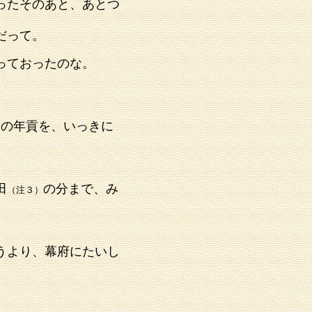
ったそのあと、
あとつ
だって。
っておったのな。
分の年貢を、いっきに
田
の分まで、み
（注３）
うより、幕府にたいし