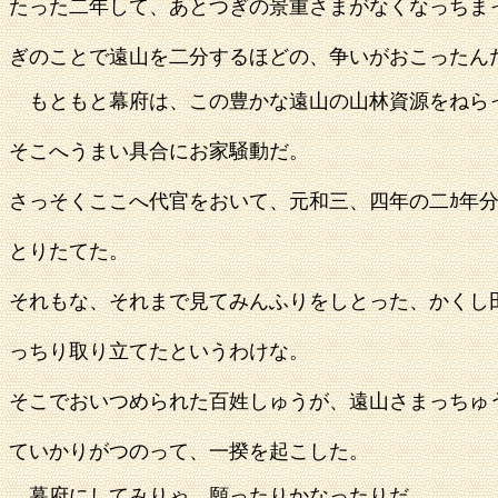
たった二年して、あとつぎの景重さまがなくなっちま
ぎのことで遠山を二分するほどの、争いがおこったん
もともと幕府は、この豊かな遠山の山林資源をねら
そこへうまい具合にお家騒動だ。
さっそくここへ代官をおいて、元和三、四年の二ｶ年
とりたてた。
それもな、それまで見てみんふりをしとった、かくし
っちり取り立てたというわけな。
そこでおいつめられた百姓しゅうが、遠山さまっちゅ
ていかりがつのって、一揆を起こした。
幕府にしてみりゃ、願ったりかなったりだ。