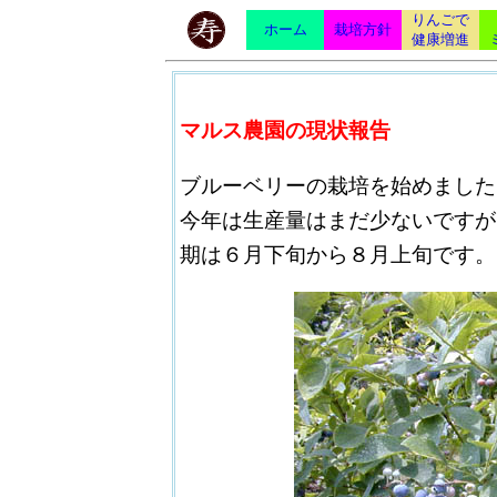
りんごで
ホーム
栽培方針
健康増進
マルス農園の現状報告
ブルーベリーの栽培を始めました
今年は生産量はまだ少ないですが
期は６月下旬から８月上旬です。