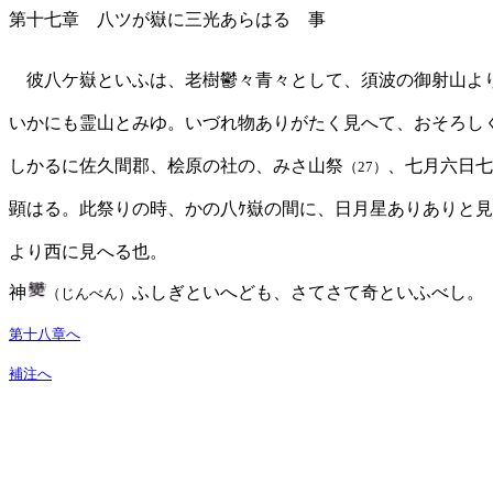
第十七章 八ツが嶽に三光あらはるゝ事
彼八ケ嶽といふは、老樹鬱々青々として、須波の御射山よ
いかにも霊山とみゆ。いづれ物ありがたく見へて、
おそろし
しかるに佐久間郡、桧原の社の、みさ山祭
、七月六日
七
（27）
顕はる。此祭りの時、かの八ｹ嶽の間
に、日月星ありありと見
より西に見へる也。
神
ふしぎといへども、さてさて奇といふべし。
（じんべん）
第十八章へ
補注へ